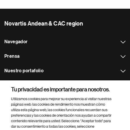
Novartis Andean & CAC region
Navegador
Prensa
Nuestro portafolio
Otras webs
Tu privacidad es importante para nosotros.
Utilizamos cookies para mejorar su experiencia al visitar nuestras
Footer Site Search
páginas web: las cookies de rendimiento nos muestran cómo
utiliza esta página web, las cookies funcionales recuerdan sus
preferencias y las cookies de orientación nos ayudan a compartir
contenido relevante para usted. Seleccione: "Aceptar todo" para
dar su consentimiento a todas las cookies, seleccione