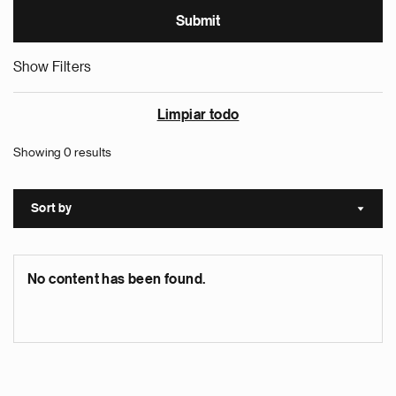
Show Filters
Limpiar todo
Showing 0 results
Sort by
Sort a
No content has been found.