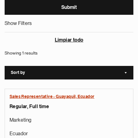
Show Filters
Limpiar todo
Showing 1 results
Sort by
Sort a
Sales Representative - Guayaquil, Ecuador
Regular, Full time
Marketing
Ecuador