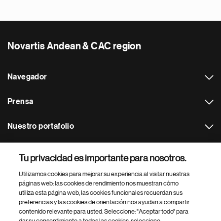
Novartis Andean & CAC region
Navegador
Prensa
Nuestro portafolio
Otras webs
Tu privacidad es importante para nosotros.
Utilizamos cookies para mejorar su experiencia al visitar nuestras
Footer Site Search
páginas web: las cookies de rendimiento nos muestran cómo
utiliza esta página web, las cookies funcionales recuerdan sus
preferencias y las cookies de orientación nos ayudan a compartir
contenido relevante para usted. Seleccione: "Aceptar todo" para
dar su consentimiento a todas las cookies, seleccione