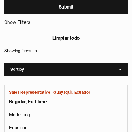
Show Filters
Limpiar todo
Showing 2 results
Sort by
Sort a
Sales Representative - Guayaquil, Ecuador
Regular, Full time
Marketing
Ecuador