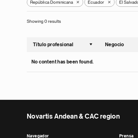
República Dominicana
Ecuador
El Salvad
X
X
Showing 0 results
Título profesional
Negocio
Ordenar a
No content has been found.
Novartis Andean & CAC region
Navegador
Prensa