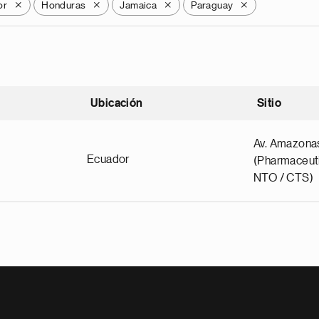
or
Honduras
Jamaica
Paraguay
X
X
X
X
Ubicación
Sitio
scendente
Av. Amazona
Ecuador
(Pharmaceuti
NTO / CTS)