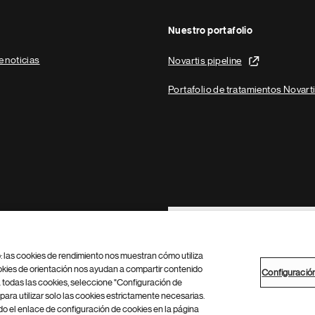
Nuestro portafolio
e noticias
Novartis pipeline
Portafolio de tratamientos Novart
Footer Site Search
b: las cookies de rendimiento nos muestran cómo utiliza
okies de orientación nos ayudan a compartir contenido
Configuració
 todas las cookies, seleccione "Configuración de
para utilizar solo las cookies estrictamente necesarias.
Configuración de cookies
Mapa del sitio
 el enlace de configuración de cookies en la página