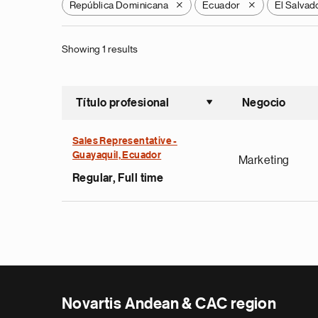
República Dominicana
Ecuador
El Salvad
X
X
Showing 1 results
Título profesional
Negocio
Ordenar a
Sales Representative -
Guayaquil, Ecuador
Marketing
Regular, Full time
Novartis Andean & CAC region