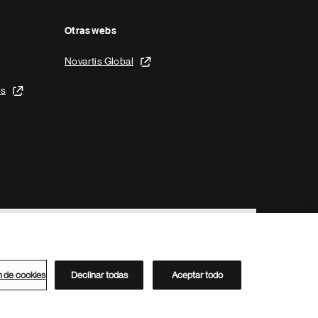
Otras webs
Novartis Global
is
n de cookies
Declinar todas
Aceptar todo
Directorio de Novartis
Este sitio está dirigido al público del clúster ACC