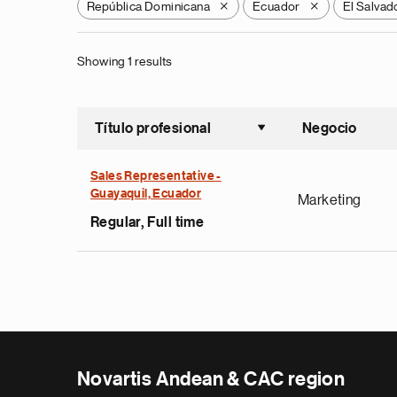
República Dominicana
Ecuador
El Salvad
X
X
Showing 1 results
Título profesional
Negocio
Ordenar a
Sales Representative -
Guayaquil, Ecuador
Marketing
Regular, Full time
Novartis Andean & CAC region