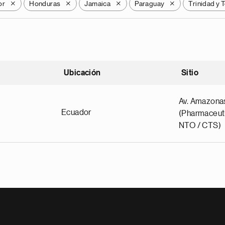
or
Honduras
Jamaica
Paraguay
Trinidad y
X
X
X
X
Ubicación
Sitio
scendente
Av. Amazona
Ecuador
(Pharmaceuti
NTO / CTS)