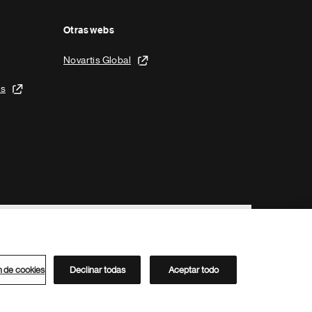
Otras webs
Novartis Global
is
n de cookies
Declinar todas
Aceptar todo
Directorio de Novartis
Este sitio está dirigido al público del clúster ACC