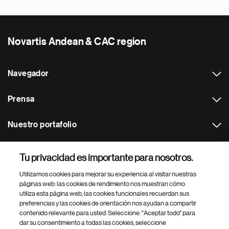
Novartis Andean & CAC region
Navegador
Prensa
Nuestro portafolio
Otras webs
Tu privacidad es importante para nosotros.
Utilizamos cookies para mejorar su experiencia al visitar nuestras
Footer Site Search
páginas web: las cookies de rendimiento nos muestran cómo
utiliza esta página web, las cookies funcionales recuerdan sus
preferencias y las cookies de orientación nos ayudan a compartir
contenido relevante para usted. Seleccione: "Aceptar todo" para
dar su consentimiento a todas las cookies, seleccione