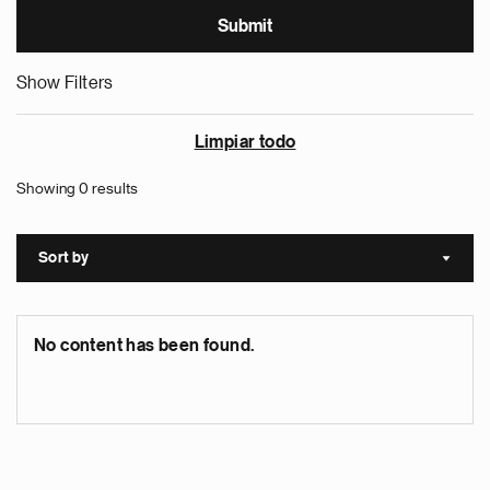
Show Filters
Limpiar todo
Showing 0 results
Sort by
Sort a
No content has been found.