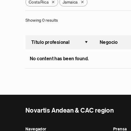
Costa Rica
Jamaica
X
X
Showing 0 results
Título profesional
Negocio
Ordenar a
No content has been found.
Novartis Andean & CAC region
Navegador
Prensa