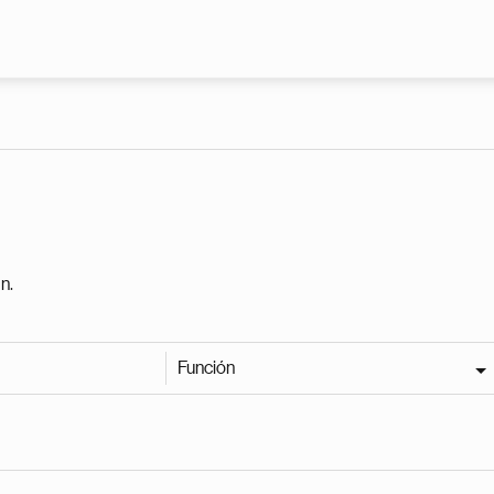
Pasar al contenido principal
n.
Función