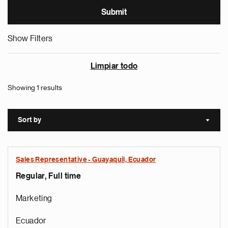
Show Filters
Limpiar todo
Showing 1 results
Sort by
Sort a
Sales Representative - Guayaquil, Ecuador
Regular, Full time
Marketing
Ecuador