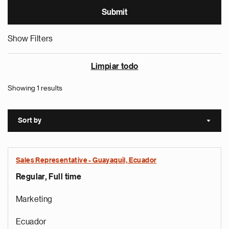
Show Filters
Limpiar todo
Showing 1 results
Sort by
Sort a
Sales Representative - Guayaquil, Ecuador
Regular, Full time
Marketing
Ecuador