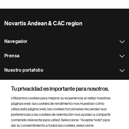
Novartis Andean & CAC region
Navegador
Prensa
Nuestro portafolio
Otras webs
Tu privacidad es importante para nosotros.
Utilizamos cookies para mejorar su experiencia al visitar nuestras
Footer Site Search
páginas web: las cookies de rendimiento nos muestran cómo
utiliza esta página web, las cookies funcionales recuerdan sus
preferencias y las cookies de orientación nos ayudan a compartir
contenido relevante para usted. Seleccione: "Aceptar todo" para
dar su consentimiento a todas las cookies, seleccione