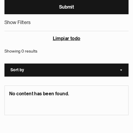
Show Filters
Limpiar todo
Showing 0 results
Sort by
Sort a
No content has been found.