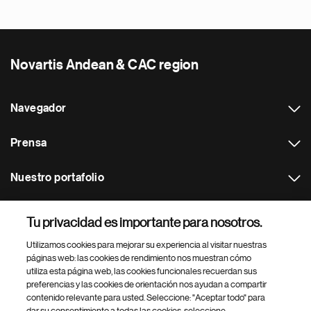
Novartis Andean & CAC region
Navegador
Prensa
Nuestro portafolio
Otras webs
Tu privacidad es importante para nosotros.
Utilizamos cookies para mejorar su experiencia al visitar nuestras
Footer Site Search
páginas web: las cookies de rendimiento nos muestran cómo
utiliza esta página web, las cookies funcionales recuerdan sus
preferencias y las cookies de orientación nos ayudan a compartir
contenido relevante para usted. Seleccione: "Aceptar todo" para
dar su consentimiento a todas las cookies, seleccione