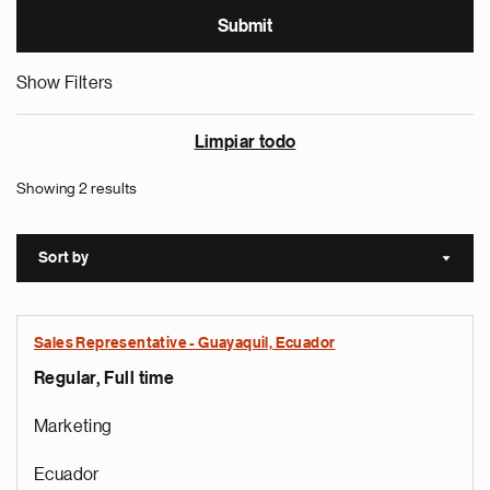
Show Filters
Limpiar todo
Showing 2 results
Sort by
Sort a
Sales Representative - Guayaquil, Ecuador
Regular, Full time
Marketing
Ecuador