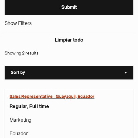
Show Filters
Limpiar todo
Showing 2 results
Sort by
Sort a
Sales Representative - Guayaquil, Ecuador
Regular, Full time
Marketing
Ecuador