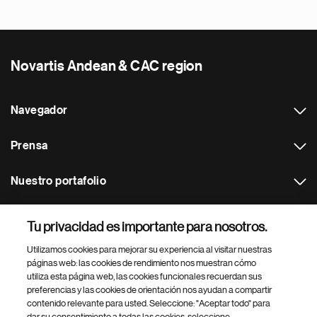
Novartis Andean & CAC region
Navegador
Prensa
Nuestro portafolio
Otras webs
Tu privacidad es importante para nosotros.
Utilizamos cookies para mejorar su experiencia al visitar nuestras
Footer Site Search
páginas web: las cookies de rendimiento nos muestran cómo
utiliza esta página web, las cookies funcionales recuerdan sus
preferencias y las cookies de orientación nos ayudan a compartir
contenido relevante para usted. Seleccione: "Aceptar todo" para
dar su consentimiento a todas las cookies, seleccione