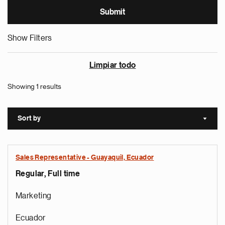
Show Filters
Limpiar todo
Showing 1 results
Sort by
Sort a
Sales Representative - Guayaquil, Ecuador
Regular, Full time
Marketing
Ecuador