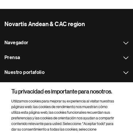
Novartis Andean & CAC region
Navegador
Prensa
Nuestro portafolio
Otras webs
Tu privacidad es importante para nosotros.
Utilizamos cookies para mejorar su experiencia al visitar nuestras
Footer Site Search
páginas web: las cookies de rendimiento nos muestran cómo
utiliza esta página web, las cookies funcionales recuerdan sus
preferencias y las cookies de orientación nos ayudan a compartir
contenido relevante para usted. Seleccione: "Aceptar todo" para
dar su consentimiento a todas las cookies, seleccione