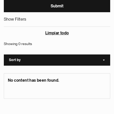
Show Filters
Limpiar todo
Showing 0 results
Sort by
Sort a
No content has been found.