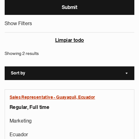
Show Filters
Limpiar todo
Showing 2 results
Sort by
Sort a
Sales Representative - Guayaquil, Ecuador
Regular, Full time
Marketing
Ecuador