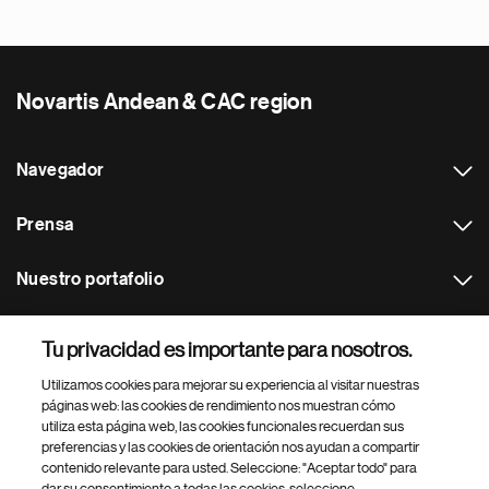
Novartis Andean & CAC region
Navegador
Prensa
Nuestro portafolio
Otras webs
Tu privacidad es importante para nosotros.
Utilizamos cookies para mejorar su experiencia al visitar nuestras
Footer Site Search
páginas web: las cookies de rendimiento nos muestran cómo
utiliza esta página web, las cookies funcionales recuerdan sus
preferencias y las cookies de orientación nos ayudan a compartir
contenido relevante para usted. Seleccione: "Aceptar todo" para
dar su consentimiento a todas las cookies, seleccione