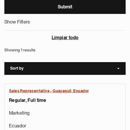
Show Filters
Limpiar todo
Showing 1 results
Sort by
Sort a
Sales Representative - Guayaquil, Ecuador
Regular, Full time
Marketing
Ecuador