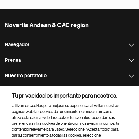
Novartis Andean & CAC region
Navegador
Prensa
Nuestro portafolio
Otras webs
Tu privacidad es importante para nosotros.
Utilizamos cookies para mejorar su experiencia al visitar nuestras
Footer Site Search
páginas web: las cookies de rendimiento nos muestran cómo
utiliza esta página web, las cookies funcionales recuerdan sus
preferencias y las cookies de orientación nos ayudan a compartir
contenido relevante para usted. Seleccione: "Aceptar todo" para
dar su consentimiento a todas las cookies, seleccione