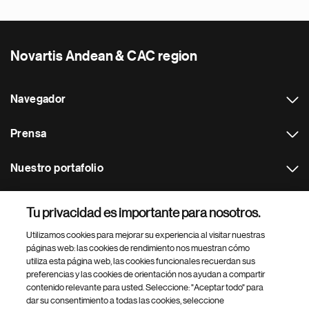
Novartis Andean & CAC region
Navegador
Prensa
Nuestro portafolio
Otras webs
Tu privacidad es importante para nosotros.
Utilizamos cookies para mejorar su experiencia al visitar nuestras
Footer Site Search
páginas web: las cookies de rendimiento nos muestran cómo
utiliza esta página web, las cookies funcionales recuerdan sus
preferencias y las cookies de orientación nos ayudan a compartir
contenido relevante para usted. Seleccione: "Aceptar todo" para
dar su consentimiento a todas las cookies, seleccione