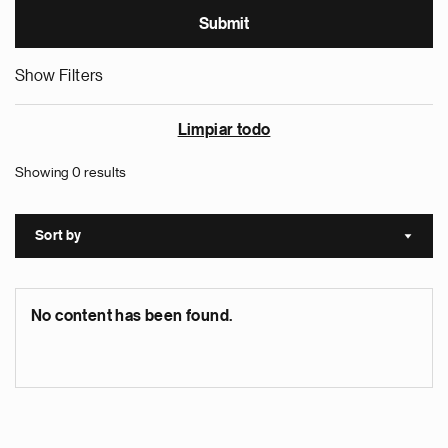
Show Filters
Limpiar todo
Showing 0 results
Sort by
Sort a
No content has been found.