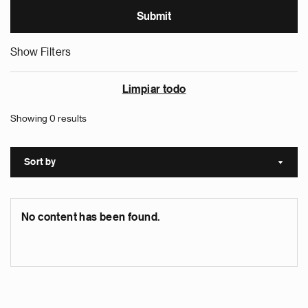
Show Filters
Limpiar todo
Showing 0 results
Sort by
Sort a
No content has been found.