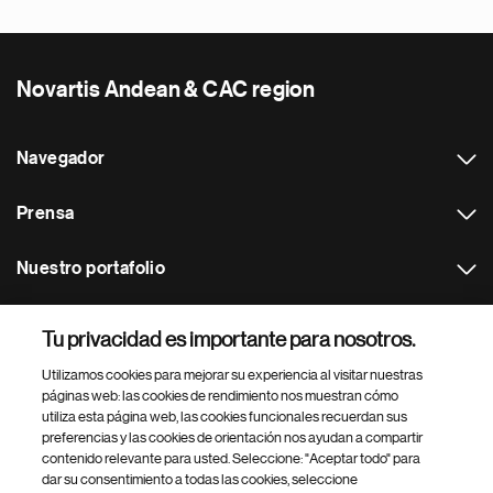
Novartis Andean & CAC region
Navegador
Prensa
Nuestro portafolio
Otras webs
Tu privacidad es importante para nosotros.
Utilizamos cookies para mejorar su experiencia al visitar nuestras
Footer Site Search
páginas web: las cookies de rendimiento nos muestran cómo
utiliza esta página web, las cookies funcionales recuerdan sus
preferencias y las cookies de orientación nos ayudan a compartir
contenido relevante para usted. Seleccione: "Aceptar todo" para
dar su consentimiento a todas las cookies, seleccione