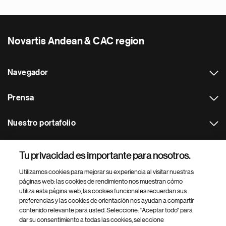
Novartis Andean & CAC region
Navegador
Prensa
Nuestro portafolio
Otras webs
Tu privacidad es importante para nosotros.
Utilizamos cookies para mejorar su experiencia al visitar nuestras
Footer Site Search
páginas web: las cookies de rendimiento nos muestran cómo
utiliza esta página web, las cookies funcionales recuerdan sus
preferencias y las cookies de orientación nos ayudan a compartir
contenido relevante para usted. Seleccione: "Aceptar todo" para
dar su consentimiento a todas las cookies, seleccione