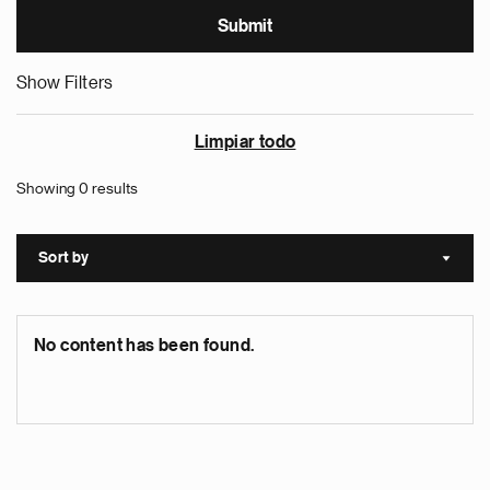
Show Filters
Limpiar todo
Showing 0 results
Sort by
Sort a
No content has been found.