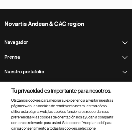
Novartis Andean & CAC region
Navegador
Prensa
Nuestro portafolio
Otras webs
Tu privacidad es importante para nosotros.
Utilizamos cookies para mejorar su experiencia al visitar nuestras
Footer Site Search
páginas web: las cookies de rendimiento nos muestran cómo
utiliza esta página web, las cookies funcionales recuerdan sus
preferencias y las cookies de orientación nos ayudan a compartir
contenido relevante para usted. Seleccione: "Aceptar todo" para
dar su consentimiento a todas las cookies, seleccione