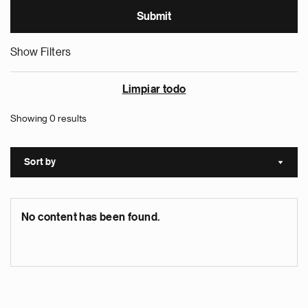
Show Filters
Limpiar todo
Showing 0 results
Sort by
Sort a
No content has been found.