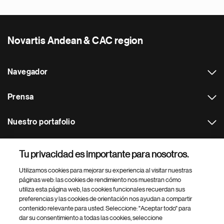
Novartis Andean & CAC region
Navegador
Prensa
Nuestro portafolio
Otras webs
Tu privacidad es importante para nosotros.
Utilizamos cookies para mejorar su experiencia al visitar nuestras
Footer Site Search
páginas web: las cookies de rendimiento nos muestran cómo
utiliza esta página web, las cookies funcionales recuerdan sus
preferencias y las cookies de orientación nos ayudan a compartir
contenido relevante para usted. Seleccione: "Aceptar todo" para
dar su consentimiento a todas las cookies, seleccione