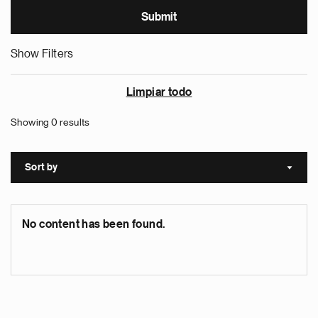
Show Filters
Limpiar todo
Showing 0 results
Sort by
Sort a
No content has been found.