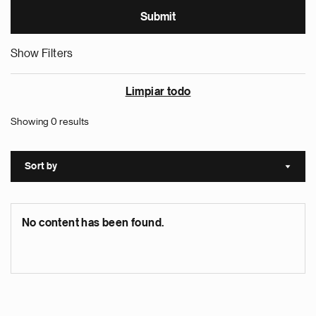
Show Filters
Limpiar todo
Showing 0 results
Sort by
Sort a
No content has been found.