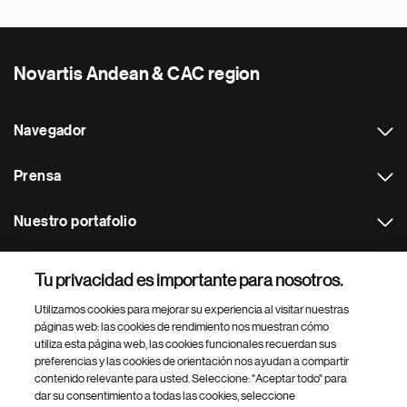
Novartis Andean & CAC region
Navegador
Prensa
Nuestro portafolio
Otras webs
Tu privacidad es importante para nosotros.
Utilizamos cookies para mejorar su experiencia al visitar nuestras
Footer Site Search
páginas web: las cookies de rendimiento nos muestran cómo
utiliza esta página web, las cookies funcionales recuerdan sus
preferencias y las cookies de orientación nos ayudan a compartir
contenido relevante para usted. Seleccione: "Aceptar todo" para
dar su consentimiento a todas las cookies, seleccione