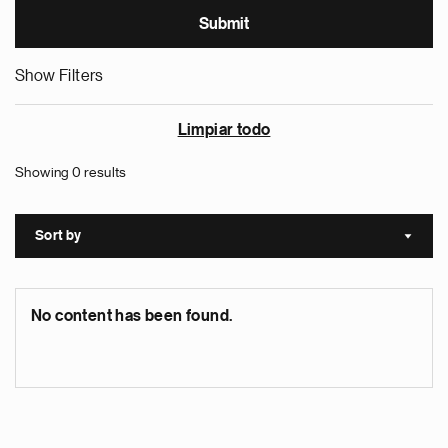
Show Filters
Limpiar todo
Showing 0 results
Sort by
Sort a
No content has been found.