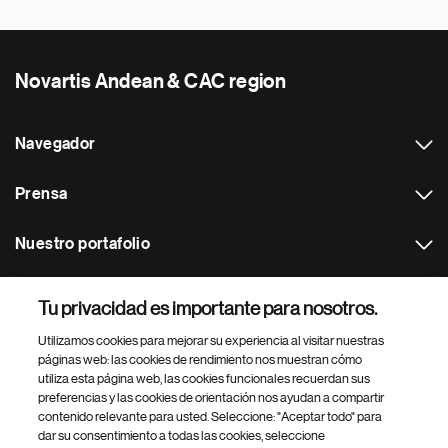
Novartis Andean & CAC region
Navegador
Prensa
Nuestro portafolio
Otras webs
Tu privacidad es importante para nosotros.
Utilizamos cookies para mejorar su experiencia al visitar nuestras
Footer Site Search
páginas web: las cookies de rendimiento nos muestran cómo
utiliza esta página web, las cookies funcionales recuerdan sus
preferencias y las cookies de orientación nos ayudan a compartir
contenido relevante para usted. Seleccione: "Aceptar todo" para
dar su consentimiento a todas las cookies, seleccione