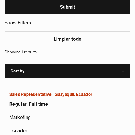
Show Filters
Limpiar todo
Showing 1 results
Sort by
Sort a
Sales Representative - Guayaquil, Ecuador
Regular, Full time
Marketing
Ecuador