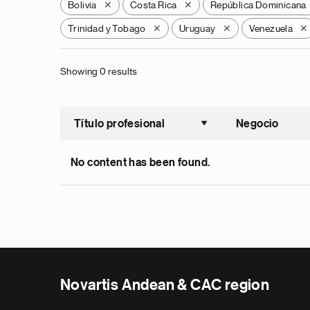
Bolivia
Costa Rica
República Dominicana
X
X
Trinidad y Tobago
Uruguay
Venezuela
X
X
X
Showing 0 results
Título profesional
Negocio
Ordenar a
No content has been found.
Novartis Andean & CAC region