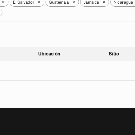
El Salvador
Guatemala
Jamaica
Nicaragua
X
X
X
X
Ubicación
Sitio
scendente