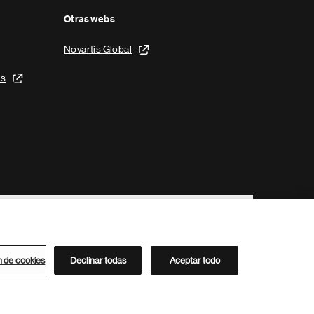
Otras webs
Novartis Global
is
n de cookies
Declinar todas
Aceptar todo
Directorio de Novartis
Este sitio está dirigido al público del clúster ACC