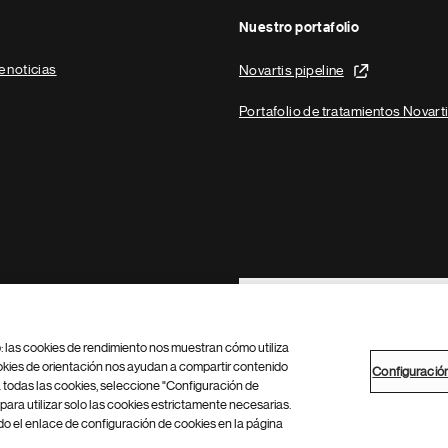
Nuestro portafolio
e noticias
Novartis pipeline
Portafolio de tratamientos Novart
Footer Site Search
b: las cookies de rendimiento nos muestran cómo utiliza
okies de orientación nos ayudan a compartir contenido
Configuració
 todas las cookies, seleccione "Configuración de
para utilizar solo las cookies estrictamente necesarias.
Configuración de cookies
Mapa del sitio
 el enlace de configuración de cookies en la página