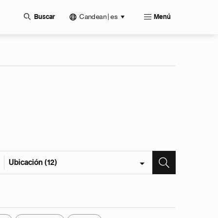
Candean | es
Buscar
Menú
Ubicación (12)