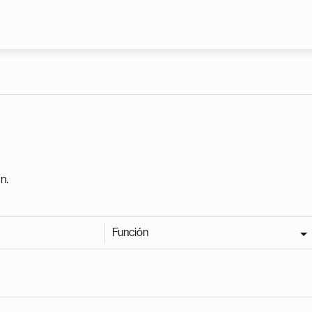
Pasar al contenido principal
n.
Función