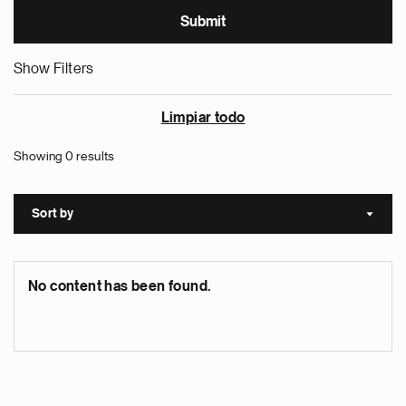
Show Filters
Limpiar todo
Showing 0 results
Sort by
Sort a
No content has been found.