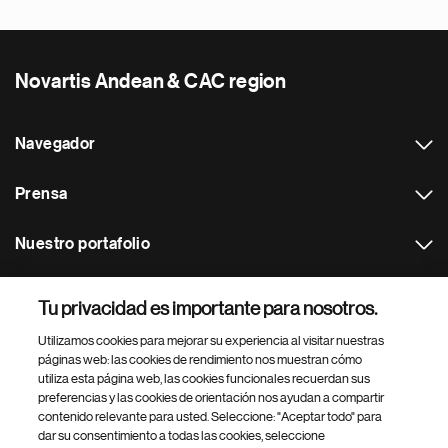
Novartis Andean & CAC region
Navegador
Prensa
Nuestro portafolio
Otras webs
Tu privacidad es importante para nosotros.
Utilizamos cookies para mejorar su experiencia al visitar nuestras
Footer Site Search
páginas web: las cookies de rendimiento nos muestran cómo
utiliza esta página web, las cookies funcionales recuerdan sus
preferencias y las cookies de orientación nos ayudan a compartir
contenido relevante para usted. Seleccione: "Aceptar todo" para
dar su consentimiento a todas las cookies, seleccione