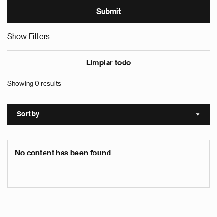
Show Filters
Limpiar todo
Showing 0 results
Sort by
Sort a
No content has been found.