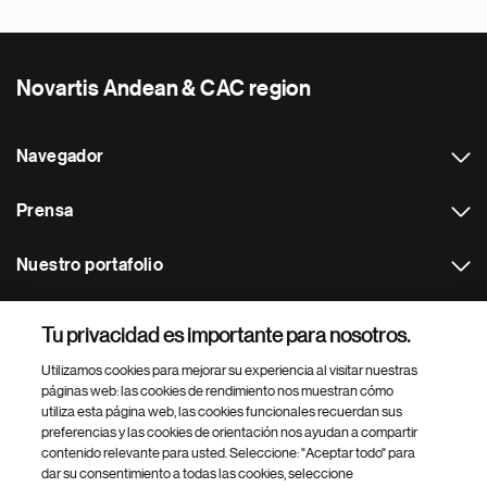
Novartis Andean & CAC region
Navegador
Prensa
Nuestro portafolio
Otras webs
Tu privacidad es importante para nosotros.
Utilizamos cookies para mejorar su experiencia al visitar nuestras
Footer Site Search
páginas web: las cookies de rendimiento nos muestran cómo
utiliza esta página web, las cookies funcionales recuerdan sus
preferencias y las cookies de orientación nos ayudan a compartir
contenido relevante para usted. Seleccione: "Aceptar todo" para
dar su consentimiento a todas las cookies, seleccione