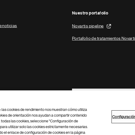
Nuestro portafolio
e noticias
Novartis pipeline
Portafolio de tratamientos Novart
Footer Site Search
b: las cookies de rendimiento nos muestran cómo utiliza
okies de orientación nos ayudan a compartir contenido
Configuració
 todas las cookies, seleccione "Configuración de
para utilizar solo las cookies estrictamente necesarias.
Configuración de cookies
Mapa del sitio
 el enlace de configuración de cookies en la página