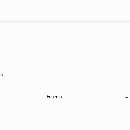
Pasar al contenido principal
n.
Función