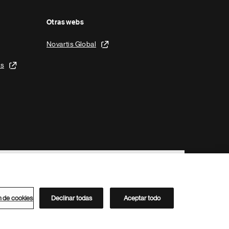
Otras webs
Novartis Global
is
n de cookies
Declinar todas
Aceptar todo
Directorio de Novartis
Este sitio está dirigido al público del clúster ACC