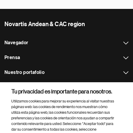
Novartis Andean & CAC region
Navegador
Prensa
Nuestro portafolio
Otras webs
Tu privacidad es importante para nosotros.
Utilizamos cookies para mejorar su experiencia al visitar nuestras
Footer Site Search
páginas web: las cookies de rendimiento nos muestran cómo
utiliza esta página web, las cookies funcionales recuerdan sus
preferencias y las cookies de orientación nos ayudan a compartir
contenido relevante para usted. Seleccione: "Aceptar todo" para
dar su consentimiento a todas las cookies, seleccione