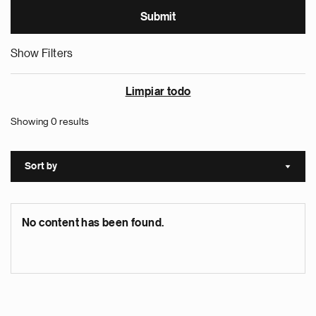
Show Filters
Limpiar todo
Showing 0 results
Sort by
Sort a
No content has been found.