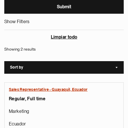
Show Filters
Limpiar todo
Showing 2 results
Sort by
Sort a
Sales Representative - Guayaquil, Ecuador
Regular, Full time
Marketing
Ecuador