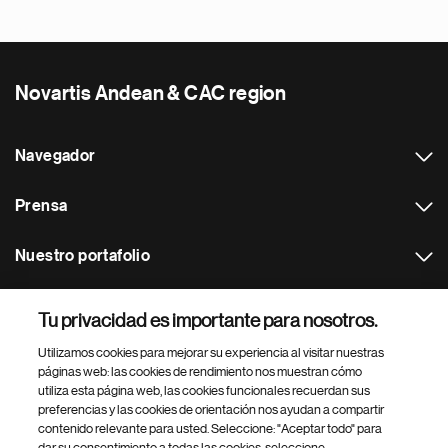
Novartis Andean & CAC region
Navegador
Prensa
Nuestro portafolio
Otras webs
Tu privacidad es importante para nosotros.
Utilizamos cookies para mejorar su experiencia al visitar nuestras
Footer Site Search
páginas web: las cookies de rendimiento nos muestran cómo
utiliza esta página web, las cookies funcionales recuerdan sus
preferencias y las cookies de orientación nos ayudan a compartir
contenido relevante para usted. Seleccione: "Aceptar todo" para
dar su consentimiento a todas las cookies, seleccione