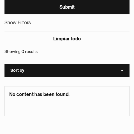
Show Filters
Limpiar todo
Showing 0 results
Sort by
Sort a
No content has been found.