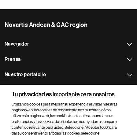
Novartis Andean & CAC region
Navegador
Prensa
Nuestro portafolio
Otras webs
Tu privacidad es importante para nosotros.
Utilizamos cookies para mejorar su experiencia al visitar nuestras
Footer Site Search
páginas web: las cookies de rendimiento nos muestran cómo
utiliza esta página web, las cookies funcionales recuerdan sus
preferencias y las cookies de orientación nos ayudan a compartir
contenido relevante para usted. Seleccione: "Aceptar todo" para
dar su consentimiento a todas las cookies, seleccione