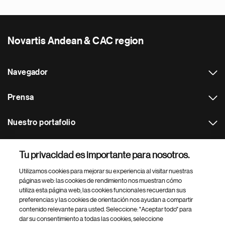
Novartis Andean & CAC region
Navegador
Prensa
Nuestro portafolio
Otras webs
Tu privacidad es importante para nosotros.
Utilizamos cookies para mejorar su experiencia al visitar nuestras
Footer Site Search
páginas web: las cookies de rendimiento nos muestran cómo
utiliza esta página web, las cookies funcionales recuerdan sus
preferencias y las cookies de orientación nos ayudan a compartir
contenido relevante para usted. Seleccione: "Aceptar todo" para
dar su consentimiento a todas las cookies, seleccione