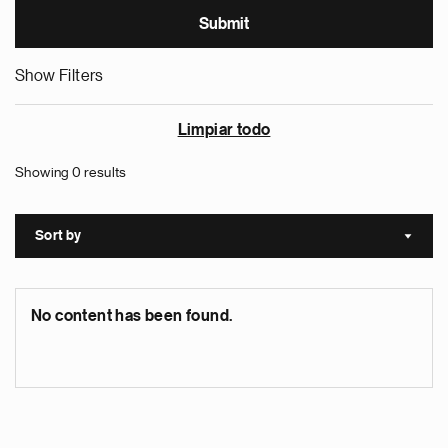
Show Filters
Limpiar todo
Showing 0 results
Sort by
Sort a
No content has been found.