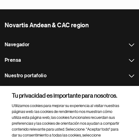
Novartis Andean & CAC region
Navegador
Prensa
Nuestro portafolio
Otras webs
Tu privacidad es importante para nosotros.
Utilizamos cookies para mejorar su experiencia al visitar nuestras
Footer Site Search
páginas web: las cookies de rendimiento nos muestran cómo
utiliza esta página web, las cookies funcionales recuerdan sus
preferencias y las cookies de orientación nos ayudan a compartir
contenido relevante para usted. Seleccione: "Aceptar todo" para
dar su consentimiento a todas las cookies, seleccione