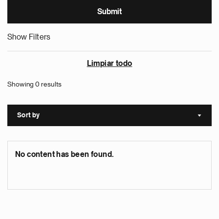
Show Filters
Limpiar todo
Showing 0 results
Sort by
Sort a
No content has been found.