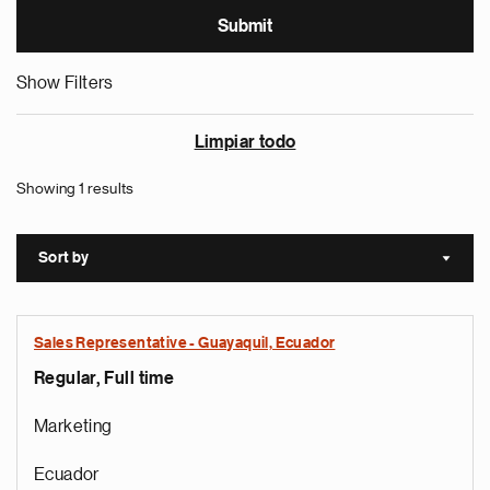
Show Filters
Limpiar todo
Showing 1 results
Sort by
Sort a
Sales Representative - Guayaquil, Ecuador
Regular, Full time
Marketing
Ecuador