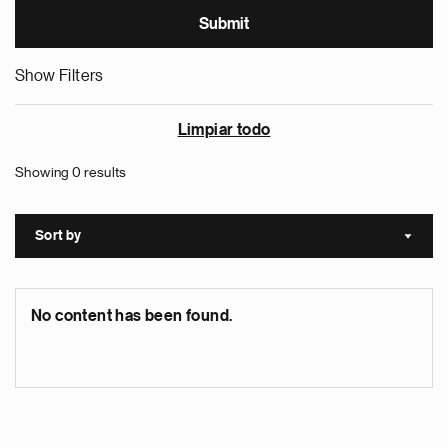
Show Filters
Limpiar todo
Showing 0 results
Sort by
Sort a
No content has been found.