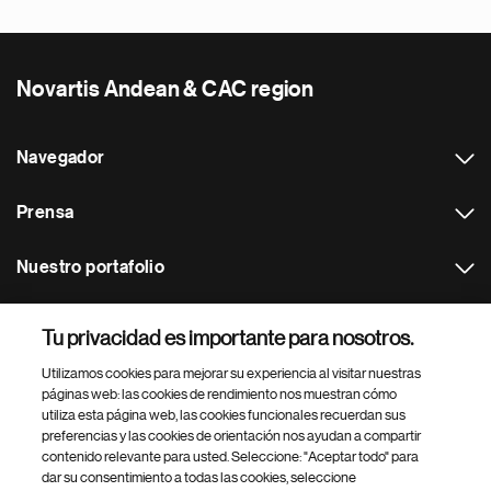
Novartis Andean & CAC region
Navegador
Prensa
Nuestro portafolio
Otras webs
Tu privacidad es importante para nosotros.
Utilizamos cookies para mejorar su experiencia al visitar nuestras
Footer Site Search
páginas web: las cookies de rendimiento nos muestran cómo
utiliza esta página web, las cookies funcionales recuerdan sus
preferencias y las cookies de orientación nos ayudan a compartir
contenido relevante para usted. Seleccione: "Aceptar todo" para
dar su consentimiento a todas las cookies, seleccione