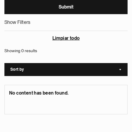
Show Filters
Limpiar todo
Showing 0 results
Sort by
Sort a
No content has been found.