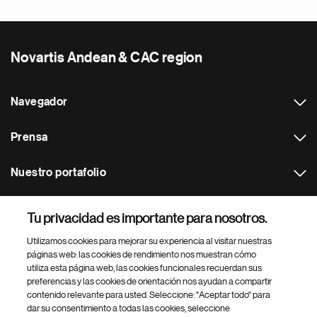
Novartis Andean & CAC region
Navegador
Prensa
Nuestro portafolio
Otras webs
Tu privacidad es importante para nosotros.
Utilizamos cookies para mejorar su experiencia al visitar nuestras
Footer Site Search
páginas web: las cookies de rendimiento nos muestran cómo
utiliza esta página web, las cookies funcionales recuerdan sus
preferencias y las cookies de orientación nos ayudan a compartir
contenido relevante para usted. Seleccione: "Aceptar todo" para
dar su consentimiento a todas las cookies, seleccione