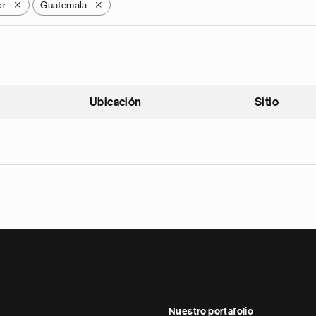
or
Guatemala
X
X
Ubicación
Sitio
scendente
Nuestro portafolio