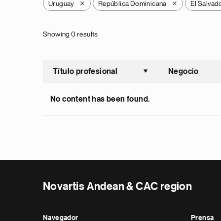
Uruguay
República Dominicana
El Salvad
X
X
Showing 0 results
Título profesional
Negocio
Ordenar a
No content has been found.
Novartis Andean & CAC region
Navegador
Prensa