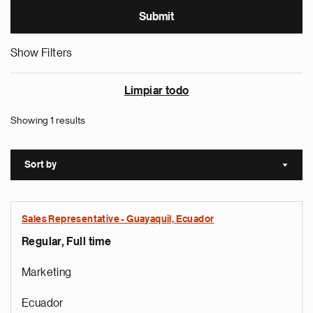
Show Filters
Limpiar todo
Showing 1 results
Sort by
Sort a
Sales Representative - Guayaquil, Ecuador
Regular, Full time
Marketing
Ecuador