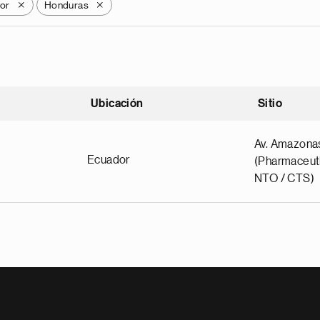
dor
Honduras
X
X
Ubicación
Sitio
scendente
Av. Amazona
Ecuador
(Pharmaceuti
NTO / CTS)