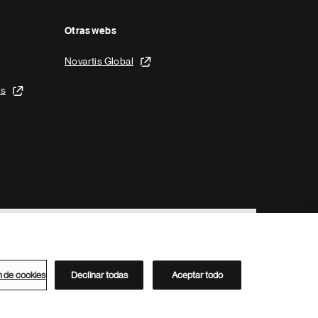
Otras webs
Novartis Global
is
n de cookies
Declinar todas
Aceptar todo
Directorio de Novartis
Este sitio está dirigido al público del clúster ACC