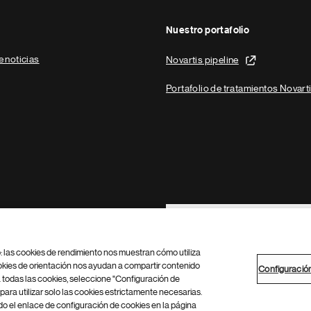
Nuestro portafolio
e noticias
Novartis pipeline
Portafolio de tratamientos Novart
Footer Site Search
b: las cookies de rendimiento nos muestran cómo utiliza
okies de orientación nos ayudan a compartir contenido
Configuració
 todas las cookies, seleccione "Configuración de
para utilizar solo las cookies estrictamente necesarias.
Configuración de cookies
Mapa del sitio
 el enlace de configuración de cookies en la página