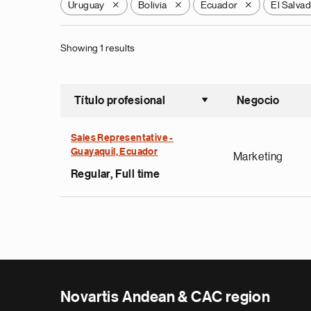
Uruguay
Bolivia
Ecuador
El Salva
X
X
X
Showing 1 results
Título profesional
Negocio
Ordenar a
Sales Representative -
Guayaquil, Ecuador
Marketing
Regular, Full time
Novartis Andean & CAC region