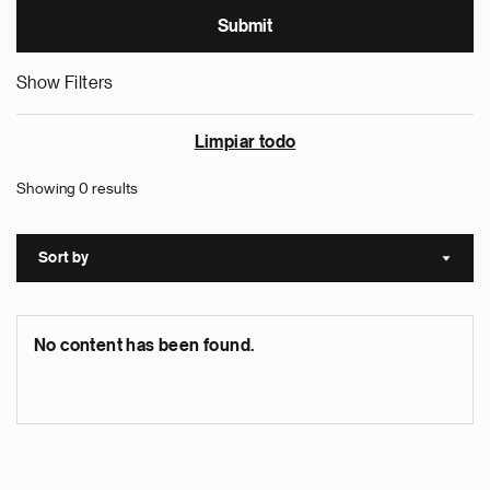
Show Filters
Limpiar todo
Showing 0 results
Sort by
Sort a
No content has been found.