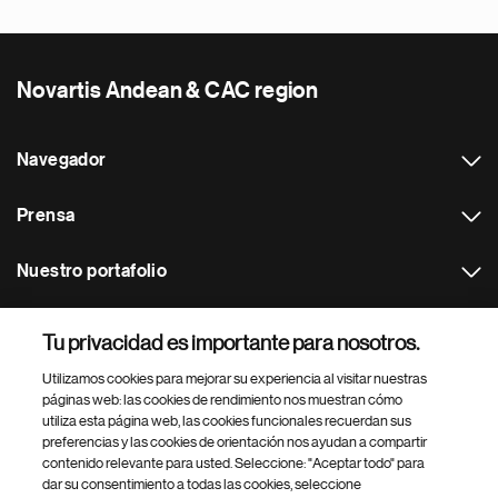
Novartis Andean & CAC region
Navegador
Prensa
Nuestro portafolio
Otras webs
Tu privacidad es importante para nosotros.
Utilizamos cookies para mejorar su experiencia al visitar nuestras
Footer Site Search
páginas web: las cookies de rendimiento nos muestran cómo
utiliza esta página web, las cookies funcionales recuerdan sus
preferencias y las cookies de orientación nos ayudan a compartir
contenido relevante para usted. Seleccione: "Aceptar todo" para
dar su consentimiento a todas las cookies, seleccione