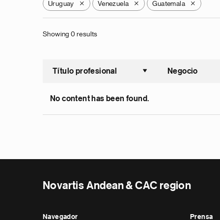
Uruguay
Venezuela
Guatemala
X
X
X
Showing 0 results
Título profesional
Negocio
Ordenar a
No content has been found.
Novartis Andean & CAC region
Navegador
Prensa