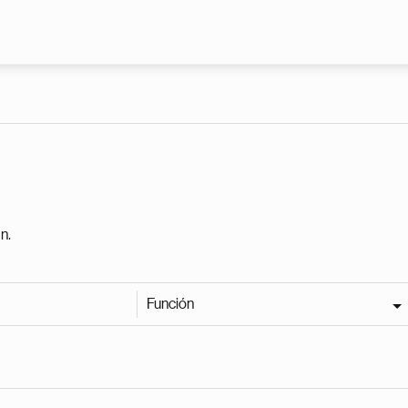
Pasar al contenido principal
n.
Función