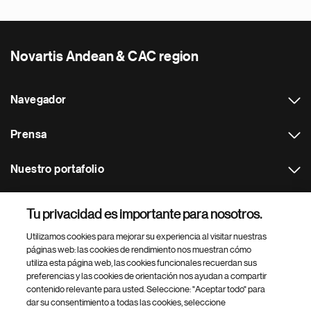
Novartis Andean & CAC region
Navegador
Prensa
Nuestro portafolio
Otras webs
Tu privacidad es importante para nosotros.
Utilizamos cookies para mejorar su experiencia al visitar nuestras
Footer Site Search
páginas web: las cookies de rendimiento nos muestran cómo
utiliza esta página web, las cookies funcionales recuerdan sus
preferencias y las cookies de orientación nos ayudan a compartir
contenido relevante para usted. Seleccione: "Aceptar todo" para
dar su consentimiento a todas las cookies, seleccione