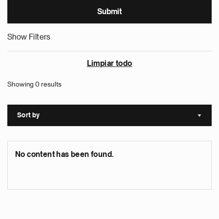
Show Filters
Limpiar todo
Showing 0 results
Sort by
Sort a
No content has been found.