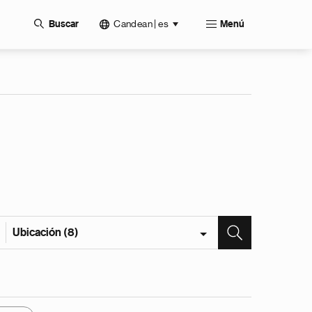
Candean | es
Buscar
Menú
Ubicación (8)