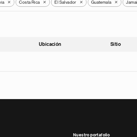
via
Costa Rica
El Salvador
Guatemala
Jama
X
X
X
X
Ubicación
Sitio
scendente
Nuestro portafolio