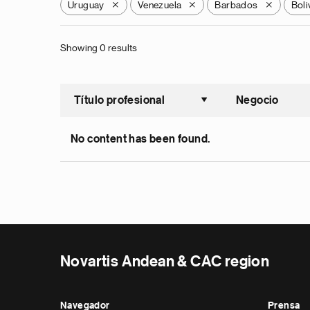
Uruguay
Venezuela
Barbados
Boli
X
X
X
Showing 0 results
Título profesional
Negocio
Ordenar a
No content has been found.
Novartis Andean & CAC region
Navegador
Prensa