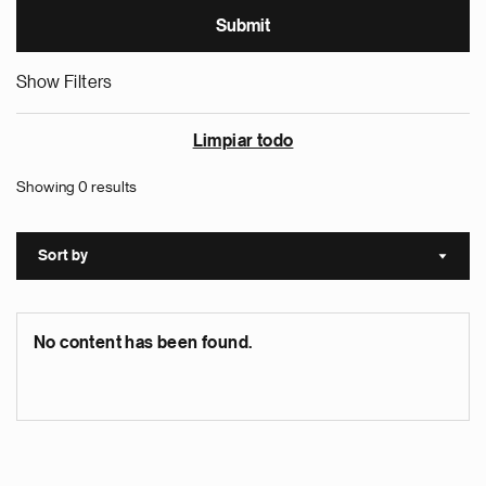
Show Filters
Limpiar todo
Showing 0 results
Sort by
Sort a
No content has been found.