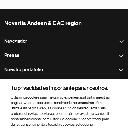
Novartis Andean & CAC region
Navegador
Prensa
Nuestro portafolio
Otras webs
Tu privacidad es importante para nosotros.
Utilizamos cookies para mejorar su experiencia al visitar nuestras
Footer Site Search
páginas web: las cookies de rendimiento nos muestran cómo
utiliza esta página web, las cookies funcionales recuerdan sus
preferencias y las cookies de orientación nos ayudan a compartir
contenido relevante para usted. Seleccione: "Aceptar todo" para
dar su consentimiento a todas las cookies, seleccione