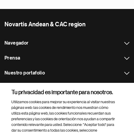
Novartis Andean & CAC region
Navegador
Prensa
Nuestro portafolio
Otras webs
Tu privacidad es importante para nosotros.
Utilizamos cookies para mejorar su experiencia al visitar nuestras
Footer Site Search
páginas web: las cookies de rendimiento nos muestran cómo
utiliza esta página web, las cookies funcionales recuerdan sus
preferencias y las cookies de orientación nos ayudan a compartir
contenido relevante para usted. Seleccione: "Aceptar todo" para
dar su consentimiento a todas las cookies, seleccione