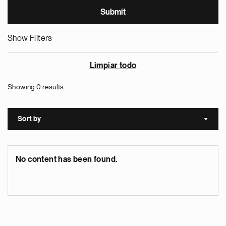
Show Filters
Limpiar todo
Showing 0 results
Sort by
Sort a
No content has been found.