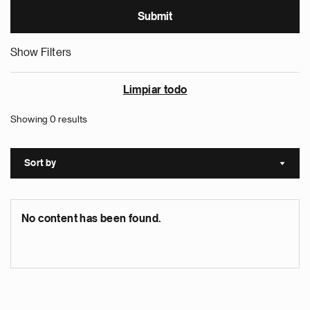
Show Filters
Limpiar todo
Showing 0 results
Sort by
Sort a
No content has been found.