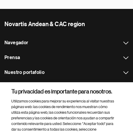
Novartis Andean & CAC region
Navegador
Prensa
Nuestro portafolio
Otras webs
Tu privacidad es importante para nosotros.
Utilizamos cookies para mejorar su experiencia al visitar nuestras
Footer Site Search
páginas web: las cookies de rendimiento nos muestran cómo
utiliza esta página web, las cookies funcionales recuerdan sus
preferencias y las cookies de orientación nos ayudan a compartir
contenido relevante para usted. Seleccione: "Aceptar todo" para
dar su consentimiento a todas las cookies, seleccione