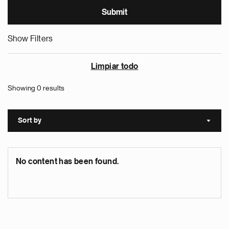
Show Filters
Limpiar todo
Showing 0 results
Sort by
Sort a
No content has been found.