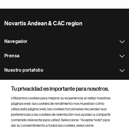
Novartis Andean & CAC region
Navegador
Prensa
Nuestro portafolio
Otras webs
Tu privacidad es importante para nosotros.
Utilizamos cookies para mejorar su experiencia al visitar nuestras
Footer Site Search
páginas web: las cookies de rendimiento nos muestran cómo
utiliza esta página web, las cookies funcionales recuerdan sus
preferencias y las cookies de orientación nos ayudan a compartir
contenido relevante para usted. Seleccione: "Aceptar todo" para
dar su consentimiento a todas las cookies, seleccione